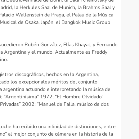
, la Beethovenhalle de Bonn, la Sala Tchaikovsky de
adrid, la Herkules Saal de Munich, la Brahms Saal y
 Palacio Wallenstein de Praga, el Palau de la Música
 Musical de Osaka, Japón, el Bangkok Music Group
 sucedieron Rubén González, Elías Khayat, y Fernando
ara Argentina y el mundo. Actualmente es Freddy
ino.
tros discográficos, hechos en la Argentina,
acado los excepcionales méritos del conjunto.
a argentina actuando e interpretando la música de
76; “Argentinísima” 1972; “El Hombre Olvidado”
Privadas” 2002; “Manuel de Falla, músico de dos
loche ha recibido una infinidad de distinciones, entre
no” al mejor conjunto de cámara en la historia de la