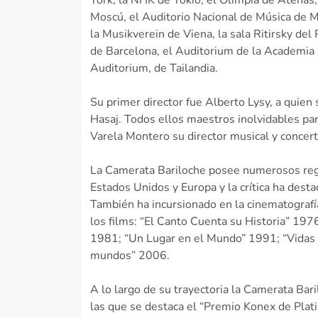
York, la NHK de Tokio, el Olimpia de Atenas
Moscú, el Auditorio Nacional de Música de M
la Musikverein de Viena, la sala Ritirsky del
de Barcelona, el Auditorium de la Academia
Auditorium, de Tailandia.
Su primer director fue Alberto Lysy, a quien
Hasaj. Todos ellos maestros inolvidables p
Varela Montero su director musical y concert
La Camerata Bariloche posee numerosos regis
Estados Unidos y Europa y la crítica ha dest
También ha incursionado en la cinematografí
los films: “El Canto Cuenta su Historia” 19
1981; “Un Lugar en el Mundo” 1991; “Vidas 
mundos” 2006.
A lo largo de su trayectoria la Camerata Bari
las que se destaca el “Premio Konex de Plati